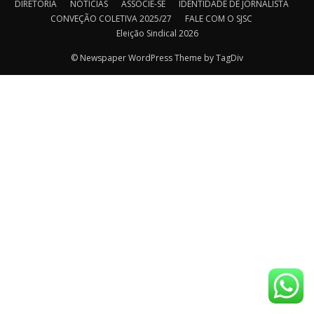
DIRETORIA
NOTÍCIAS
ASSOCIE-SE
IDENTIDADE DE JORNALISTA
CONVEÇÃO COLETIVA 2025/27
FALE COM O SJSC
Eleição Sindical 2026
© Newspaper WordPress Theme by TagDiv