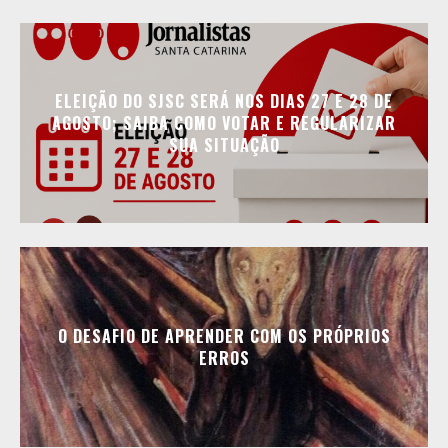
ELEIÇÃO DO SJSC SERÁ NOS DIAS 27 E 28 DE
AGOSTO; SAIBA COMO VOTAR E REGULARIZAR
SUA SITUAÇÃO
O DESAFIO DE APRENDER COM OS PRÓPRIOS
ERROS