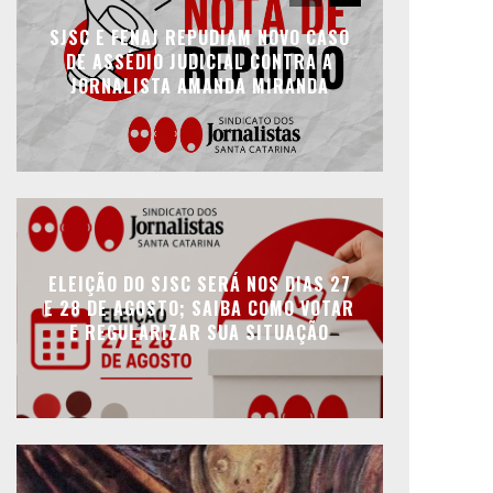
SJSC E FENAJ REPUDIAM NOVO CASO
DE ASSÉDIO JUDICIAL CONTRA A
JORNALISTA AMANDA MIRANDA
ELEIÇÃO DO SJSC SERÁ NOS DIAS 27
E 28 DE AGOSTO; SAIBA COMO VOTAR
E REGULARIZAR SUA SITUAÇÃO