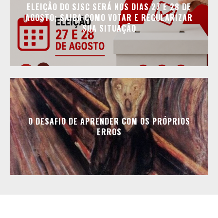
ELEIÇÃO DO SJSC SERÁ NOS DIAS 27 E 28 DE
AGOSTO; SAIBA COMO VOTAR E REGULARIZAR
SUA SITUAÇÃO
O DESAFIO DE APRENDER COM OS PRÓPRIOS
ERROS