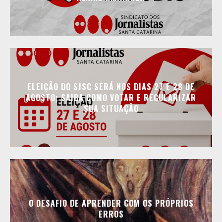
ELEIÇÃO DO SJSC SERÁ NOS DIAS 27 E 28 DE
AGOSTO; SAIBA COMO VOTAR E REGULARIZAR
SUA SITUAÇÃO
O DESAFIO DE APRENDER COM OS PRÓPRIOS
ERROS