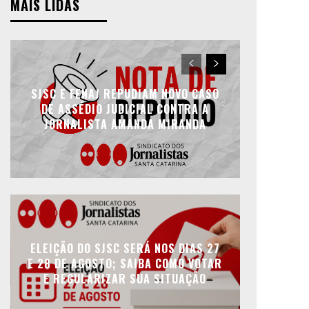
MAIS LIDAS
SJSC E FENAJ REPUDIAM NOVO CASO
DE ASSÉDIO JUDICIAL CONTRA A
JORNALISTA AMANDA MIRANDA
ELEIÇÃO DO SJSC SERÁ NOS DIAS 27
E 28 DE AGOSTO; SAIBA COMO VOTAR
E REGULARIZAR SUA SITUAÇÃO