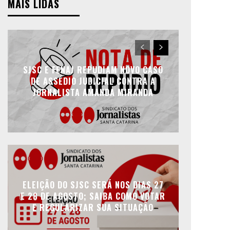
MAIS LIDAS
SJSC E FENAJ REPUDIAM NOVO CASO
DE ASSÉDIO JUDICIAL CONTRA A
JORNALISTA AMANDA MIRANDA
ELEIÇÃO DO SJSC SERÁ NOS DIAS 27
E 28 DE AGOSTO; SAIBA COMO VOTAR
E REGULARIZAR SUA SITUAÇÃO