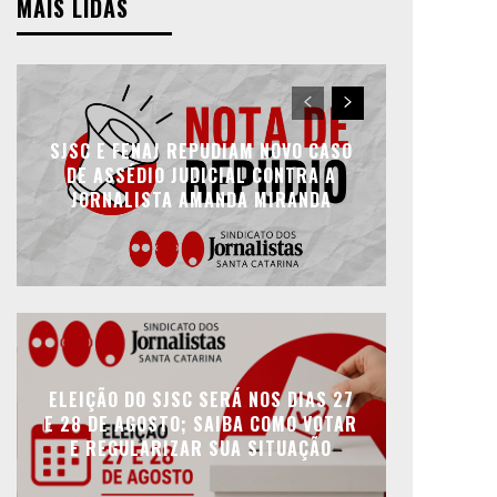
MAIS LIDAS
SJSC E FENAJ REPUDIAM NOVO CASO
DE ASSÉDIO JUDICIAL CONTRA A
JORNALISTA AMANDA MIRANDA
ELEIÇÃO DO SJSC SERÁ NOS DIAS 27
E 28 DE AGOSTO; SAIBA COMO VOTAR
E REGULARIZAR SUA SITUAÇÃO