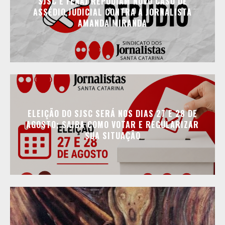
SJSC E FENAJ REPUDIAM NOVO CASO DE
ASSÉDIO JUDICIAL CONTRA A JORNALISTA
AMANDA MIRANDA
ELEIÇÃO DO SJSC SERÁ NOS DIAS 27 E 28 DE
AGOSTO; SAIBA COMO VOTAR E REGULARIZAR
SUA SITUAÇÃO