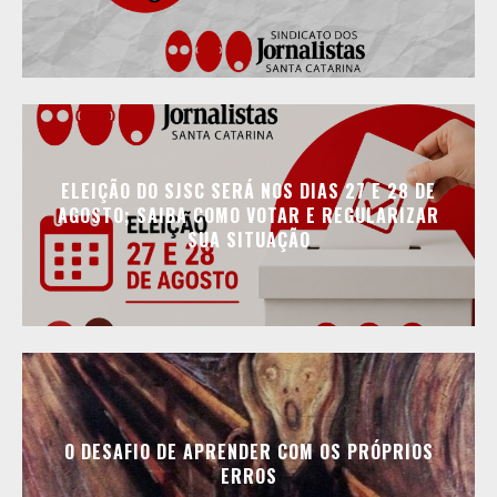
ELEIÇÃO DO SJSC SERÁ NOS DIAS 27 E 28 DE
AGOSTO; SAIBA COMO VOTAR E REGULARIZAR
SUA SITUAÇÃO
O DESAFIO DE APRENDER COM OS PRÓPRIOS
ERROS