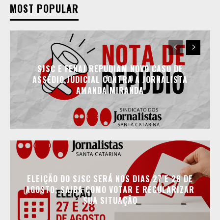
MOST POPULAR
SJSC E FENAJ REPUDIAM NOVO CASO DE
ASSÉDIO JUDICIAL CONTRA A JORNALISTA
AMANDA MIRANDA
ELEIÇÃO DO SJSC SERÁ NOS DIAS 27 E 28 DE
AGOSTO; SAIBA COMO VOTAR E REGULARIZAR
SUA SITUAÇÃO