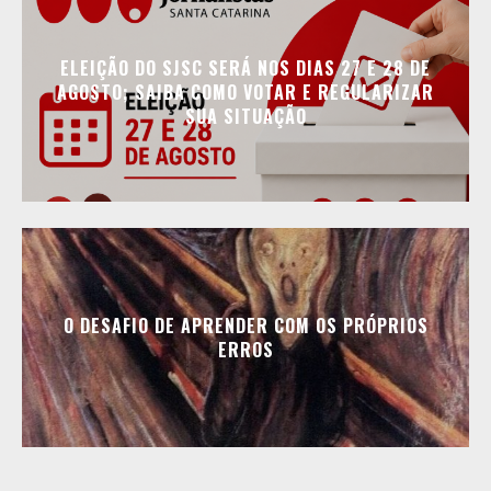
ELEIÇÃO DO SJSC SERÁ NOS DIAS 27 E 28 DE
AGOSTO; SAIBA COMO VOTAR E REGULARIZAR
SUA SITUAÇÃO
O DESAFIO DE APRENDER COM OS PRÓPRIOS
ERROS