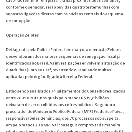
caso não termine “em pizza”. Já nas próximas duas semanas,
conforme o senador, serão ouvidas quatro testemunhas com
supostas ligações diretas com os núcleos centrais do esquema
de corrupção.
Operação Zelotes
Deflagrada pela Polícia Federal em março, a operação Zelotes
desvendou um dos maiores esquemas de sonegação fiscal já
identificados no Brasil. As investigações envolvem a atuação de
quadrilhas junto ao Carf, revertendo ou anulando multas
aplicadas pelo órgão, ligado à Receita Federal.
Estão sendo analisados 74 julgamentos do Conselho realizados
entre 2005 e 2013, nos quais pelo menos R$ 19,6 bilhões
deixaram de ser recolhidos aos cofres públicos. Segundo o
procurador do Ministério Público Federal (MPF) Frederico Paiva,
responsável pelas denúncias, dos 70 processos sob suspeita,
em pelo menos 20 o MPF vai conseguir comprovar de maneira
sólida que houve ato ilícito. Esse volume representa cerca de R$