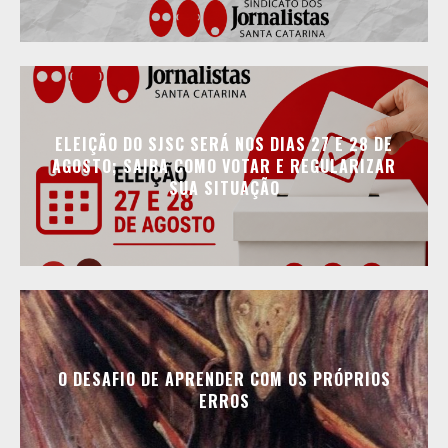
ELEIÇÃO DO SJSC SERÁ NOS DIAS 27 E 28 DE
AGOSTO; SAIBA COMO VOTAR E REGULARIZAR
SUA SITUAÇÃO
O DESAFIO DE APRENDER COM OS PRÓPRIOS
ERROS