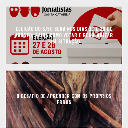
ELEIÇÃO DO SJSC SERÁ NOS DIAS 27 E 28 DE
AGOSTO; SAIBA COMO VOTAR E REGULARIZAR
SUA SITUAÇÃO
O DESAFIO DE APRENDER COM OS PRÓPRIOS
ERROS