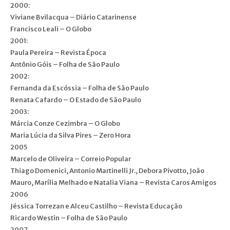
2000:
Viviane Bvilacqua – Diário Catarinense
Francisco Leali – O Globo
2001:
Paula Pereira – Revista Época
Antônio Góis – Folha de São Paulo
2002:
Fernanda da Escóssia – Folha de São Paulo
Renata Cafardo – O Estado de São Paulo
2003:
Márcia Conze Cezimbra – O Globo
Maria Lúcia da Silva Pires – Zero Hora
2005
Marcelo de Oliveira – Correio Popular
Thiago Domenici, Antonio Martinelli Jr., Debora Pivotto, João
Mauro, Marília Melhado e Natalia Viana – Revista Caros Amigos
2006
Jéssica Torrezan e Alceu Castilho – Revista Educação
Ricardo Westin – Folha de São Paulo
2007