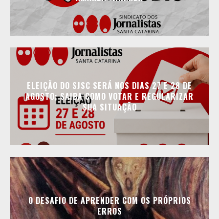
ELEIÇÃO DO SJSC SERÁ NOS DIAS 27 E 28 DE
AGOSTO; SAIBA COMO VOTAR E REGULARIZAR
SUA SITUAÇÃO
O DESAFIO DE APRENDER COM OS PRÓPRIOS
ERROS