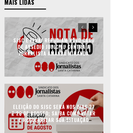
MAIS LIDAS
SJSC E FENAJ REPUDIAM NOVO CASO
DE ASSÉDIO JUDICIAL CONTRA A
JORNALISTA AMANDA MIRANDA
ELEIÇÃO DO SJSC SERÁ NOS DIAS 27
E 28 DE AGOSTO; SAIBA COMO VOTAR
E REGULARIZAR SUA SITUAÇÃO