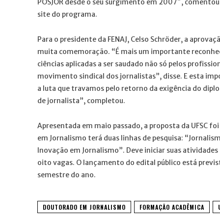
POSJOR desde o seu surgimento em 2007″, comentou o
site do programa.
Para o presidente da FENAJ, Celso Schröder, a aprova
muita comemoração. “É mais um importante reconheci
ciências aplicadas a ser saudado não só pelos profis
movimento sindical dos jornalistas”, disse. E esta i
a luta que travamos pelo retorno da exigência do dipl
de jornalista”, completou.
Apresentada em maio passado, a proposta da UFSC foi
em Jornalismo terá duas linhas de pesquisa: “Jornalis
Inovação em Jornalismo”. Deve iniciar suas atividades 
oito vagas. O lançamento do edital público está previs
semestre do ano.
DOUTORADO EM JORNALISMO
FORMAÇÃO ACADÊMICA