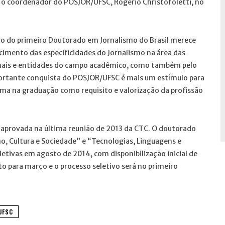
 coordenador do POSJOR/UFSC, Rogério Christofoletti, no
ção do primeiro Doutorado em Jornalismo do Brasil merece
mento das especificidades do Jornalismo na área das
sionais e entidades do campo acadêmico, como também pelo
mportante conquista do POSJOR/UFSC é mais um estímulo para
oma na graduação como requisito e valorização da profissão
 aprovada na última reunião de 2013 da CTC. O doutorado
mo, Cultura e Sociedade” e “Tecnologias, Linguagens e
letivas em agosto de 2014, com disponibilização inicial de
to para março e o processo seletivo será no primeiro
UFSC