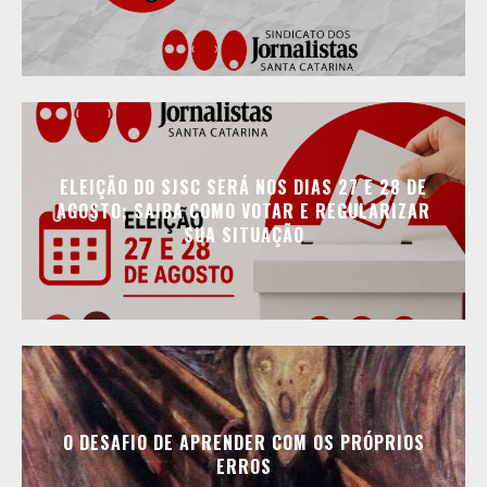
ELEIÇÃO DO SJSC SERÁ NOS DIAS 27 E 28 DE
AGOSTO; SAIBA COMO VOTAR E REGULARIZAR
SUA SITUAÇÃO
O DESAFIO DE APRENDER COM OS PRÓPRIOS
ERROS