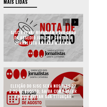
MAIS LIDAS
SJSC E FENAJ REPUDIAM NOVO CASO
DE ASSÉDIO JUDICIAL CONTRA A
JORNALISTA AMANDA MIRANDA
ELEIÇÃO DO SJSC SERÁ NOS DIAS 27
E 28 DE AGOSTO; SAIBA COMO VOTAR
E REGULARIZAR SUA SITUAÇÃO