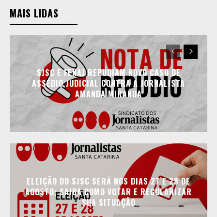
MAIS LIDAS
SJSC E FENAJ REPUDIAM NOVO CASO DE
ASSÉDIO JUDICIAL CONTRA A JORNALISTA
AMANDA MIRANDA
ELEIÇÃO DO SJSC SERÁ NOS DIAS 27 E 28 DE
AGOSTO; SAIBA COMO VOTAR E REGULARIZAR
SUA SITUAÇÃO