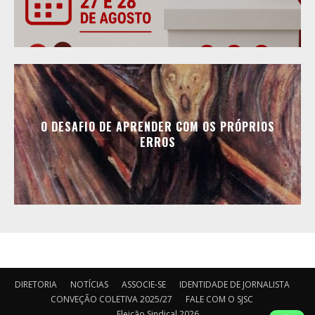
O DESAFIO DE APRENDER COM OS PRÓPRIOS
ERROS
DIRETORIA
NOTÍCIAS
ASSOCIE-SE
IDENTIDADE DE JORNALISTA
CONVEÇÃO COLETIVA 2025/27
FALE COM O SJSC
Eleição Sindical 2026