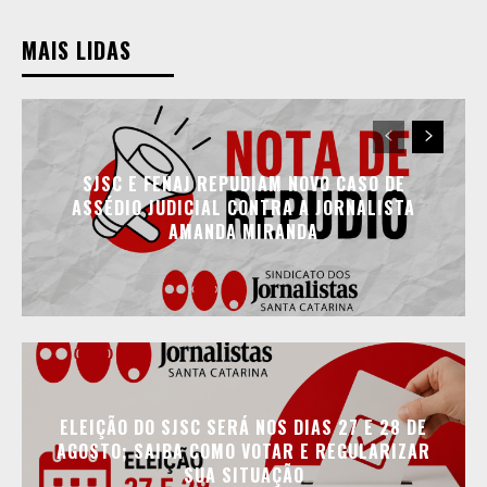
MAIS LIDAS
SJSC E FENAJ REPUDIAM NOVO CASO DE
ASSÉDIO JUDICIAL CONTRA A JORNALISTA
AMANDA MIRANDA
ELEIÇÃO DO SJSC SERÁ NOS DIAS 27 E 28 DE
AGOSTO; SAIBA COMO VOTAR E REGULARIZAR
SUA SITUAÇÃO