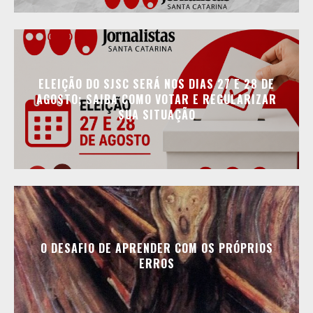
ELEIÇÃO DO SJSC SERÁ NOS DIAS 27 E 28 DE
AGOSTO; SAIBA COMO VOTAR E REGULARIZAR
SUA SITUAÇÃO
O DESAFIO DE APRENDER COM OS PRÓPRIOS
ERROS