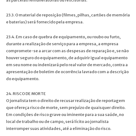
as parcelas remuneratórias ou rescisórias.
23.3. O material de reposição (filmes, pilhas, cartões de memória
e baterias) será fornecido pela empresa.
23.4. Em caso de quebra de equipamento, ou roubo ou furto,
durante a realização de serviço para a empresa, a empresa
compromete-se a arcar com as despesas de reparação e, se não
houver seguro do equipamento, de adquirir igual equipamento
em seu nome ou indenizará pelo real valor de mercado, contra a
apresentação de boletim de ocorrência lavrado com a descrição
do equipamento.
24. RISCO DE MORTE
O jornalista tem o direito de recusar realização de reportagem
que ofereça risco de morte, sem prejuízo de quaisquer direito.
Em condições de risco grave ou iminente para a sua saúde, no
local de trabalho ou de campo, será lícito ao jornalista
interromper suas atividades, até a eliminação do risco.