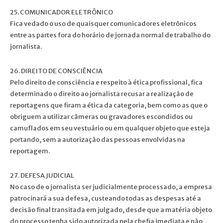
25. COMUNICADOR ELETRÔNICO
Fica vedado o uso de quaisquer comunicadores eletrônicos
entre as partes fora do horário de jornada normal de trabalho do
jornalista.
26. DIREITO DE CONSCIÊNCIA
Pelo direito de consciência e respeito à ética profissional, fica
determinado o direito ao jornalista recusar a realização de
reportagens que firam a ética da categoria, bem como as que o
obriguem a utilizar câmeras ou gravadores escondidos ou
camuflados em seu vestuário ou em qualquer objeto que esteja
portando, sem a autorização das pessoas envolvidas na
reportagem.
27. DEFESA JUDICIAL
No caso de o jornalista ser judicialmente processado, a empresa
patrocinará a sua defesa, custeando todas as despesas até a
decisão final transitada em julgado, desde que a matéria objeto
do processo tenha sido autorizada pela chefia imediata e não