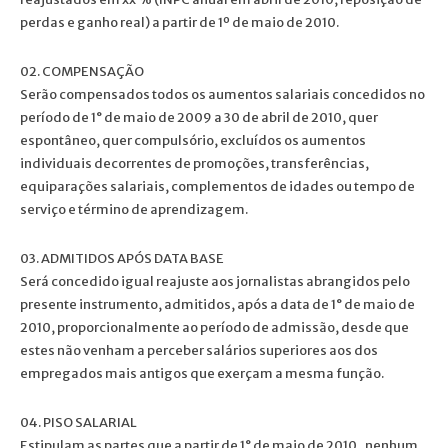
perdas e ganho real) a partir de 1º de maio de 2010.
02. COMPENSAÇÃO
Serão compensados todos os aumentos salariais concedidos no
período de 1° de maio de 2009 a 30 de abril de 2010, quer
espontâneo, quer compulsório, excluídos os aumentos
individuais decorrentes de promoções, transferências,
equiparações salariais, complementos de idades ou tempo de
serviço e término de aprendizagem.
03. ADMITIDOS APÓS DATA BASE
Será concedido igual reajuste aos jornalistas abrangidos pelo
presente instrumento, admitidos, após a data de 1° de maio de
2010, proporcionalmente ao período de admissão, desde que
estes não venham a perceber salários superiores aos dos
empregados mais antigos que exerçam a mesma função.
04. PISO SALARIAL
Estipulam as partes que a partir de 1° de maio de 2010 , nenhum