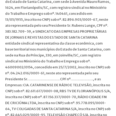
do Estado de Santa Catarina, com sede à Avenida Mauro Ramos,
1624, em Florianópolis/SC, com registro sindical no Ministério
do Trabalho e Emprego sob nº. 140461, concedido em
13/05/1955, inscrito no CNPJ sob nº. 82.896.903/0001-67, neste
ato representada pelo seu Presidente Sr. Rubens Lunge, CPF nº.
383.182.709- 59, e SINDICATO DAS EMPRESAS PROPRIETÁRIAS
DE JORNAIS E REVISTAS DO ESTADO DE SANTA CATARINA
entidade sindical representativa da classe econômica, com
base territorial nos municípios do Estado de Santa Catarina, com
sede na Rua do Príncipe, 330, em Joinville/SC, com registro
sindical no Ministério do Trabalho e Emprego sob nº.
46009002/0154, concedido em 25/7/2002, inscrito no CNPJ sob
nº. 04.242.016/0001-61, neste ato representada pelo seu
Presidente Sr. ………………………. CPF nº. ………………., e as
Empresas: CIA. CATARINENSE DE RÁDIO E TELEVISÃO, inscrita no
CNPJ sob nº. 82.611.617/0001-08, RBS TV DE FLORIANÓPOLIS S/A,
inscrita no CNPJ sob nº. 87.156.337/0001-70, RÁDIO CIDADE FM
DE CRICIÚMA LTDA, inscrita no CNPJ sob nº. 95.778.095/0001-
64, TV COLIGADAS DE SANTA CATARINA S/A, inscrita no CNPJ sob
nº. 82.645.029/0001-95, TELEVISÃO CHAPECÓ S/A, inscrita no