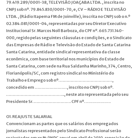
79.419.289/0001-38, TELEVISÃO JOAÇABA LTDA. , inscrita no
CNPJ sob nº. 79.845.830/0001-70, e, CV – RÁDIO E TELEVISÃO
LTDA. , (Rádio Itapema FM de Joinville), inscrita no CNPJ sob o n.º
02.384.081/0001-04, representadas por seu Diretor Executivo
Institucional Sr. Marcos Noll Barboza, do CPF nº. 665.731.140-
000, regido pelas seguintes cláusulas e condições, e o Sindicato
das Empresas de Rádio e Televisão do Estado de Santa Catarina
Santa Catarina, entidade sindical representativa da classe
econômica, com base territorial nos municípios do Estado de
Santa Catarina, com sede na Rua Saldanha Marinho, 374, Centro,
Florianópolis/SC, com registro sindical no Ministério do
Trabalho e Emprego sob nº. …………………………………,
concedido em ……………………, inscrito no CNPJ sob nº.
…………………………………….., neste ato representada pelo seu
Presidente Sr. ………………………. CPF nº. ……………….
O1. REAJUSTE SALARIAL
Convencionam as partes que os salários dos empregados
jornalistas representados pelo Sindicato Profissional serão
reajustados em xx % (INPC anual em abril de 2010, reposição de