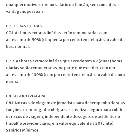
qualquer motivo, o menor salário da função, sem considerar
vantagens pessoais.
07. HORAS EXTRAS
07.1. As horas extraordinárias serão remuneradas com
acréscimo de 50% (cinqüenta por cento) em relação ao valor da
hora normal.
07.2. As horas extraordinárias que excederem a 2 (duas) horas
diárias serão remuneradas, na parte que exceder, com um
acréscimo de 100% (cem por cento) em relação ao valor da hora
normal.
08. SEGURO VIAGEM
08.1. No caso de viagem de jornalista para desempenho de suas
funções, o empregador obriga-se a realizar seguro para cobrir
os riscos de viagem, independente do seguro de acidente no
trabalho previdenciário, em valor equivalente a 20 (vinte)
Salários Mínimos.