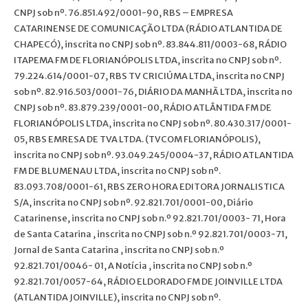
CNPJ sob nº. 76.851.492/0001-90, RBS – EMPRESA
CATARINENSE DE COMUNICAÇÃO LTDA (RÁDIO ATLANTIDA DE
CHAPECÓ), inscrita no CNPJ sob nº. 83.844.811/0003-68, RÁDIO
ITAPEMA FM DE FLORIANÓPOLIS LTDA, inscrita no CNPJ sob nº.
79.224.614/0001-07, RBS TV CRICIÚMA LTDA, inscrita no CNPJ
sob nº. 82.916.503/0001-76, DIÁRIO DA MANHÃ LTDA, inscrita no
CNPJ sob nº. 83.879.239/0001-00, RÁDIO ATLÂNTIDA FM DE
FLORIANÓPOLIS LTDA, inscrita no CNPJ sob nº. 80.430.317/0001-
05, RBS EMRESA DE TVA LTDA. (TVCOM FLORIANÓPOLIS),
inscrita no CNPJ sob nº. 93.049.245/0004-37, RÁDIO ATLANTIDA
FM DE BLUMENAU LTDA, inscrita no CNPJ sob nº.
83.093.708/0001-61, RBS ZERO HORA EDITORA JORNALISTICA
S/A, inscrita no CNPJ sob nº. 92.821.701/0001-00, Diário
Catarinense, inscrita no CNPJ sob n.º 92.821.701/0003- 71, Hora
de Santa Catarina , inscrita no CNPJ sob n.º 92.821.701/0003-71,
Jornal de Santa Catarina , inscrita no CNPJ sob n.º
92.821.701/0046- 01, A Notícia , inscrita no CNPJ sob n.º
92.821.701/0057-64, RÁDIO ELDORADO FM DE JOINVILLE LTDA
(ATLANTIDA JOINVILLE), inscrita no CNPJ sob nº.