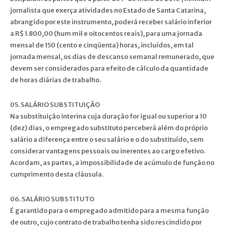
jornalista que exerça atividades no Estado de Santa Catarina,
abrangido por este instrumento, poderá receber salário inferior
a R$ 1.800,00 (hum mil e oitocentos reais), para uma jornada
mensal de 150 (cento e cinqüenta) horas, incluídos, em tal
jornada mensal, os dias de descanso semanal remunerado, que
devem ser considerados para efeito de cálculo da quantidade
de horas diárias de trabalho.
05. SALÁRIO SUBSTITUIÇÃO
Na substituição interina cuja duração for igual ou superior a 10
(dez) dias, o empregado substituto perceberá além do próprio
salário a diferença entre o seu salário e o do substituído, sem
considerar vantagens pessoais ou inerentes ao cargo efetivo.
Acordam, as partes, a impossibilidade de acúmulo de função no
cumprimento desta cláusula.
06. SALÁRIO SUBSTITUTO
É garantido para o empregado admitido para a mesma função
de outro, cujo contrato de trabalho tenha sido rescindido por