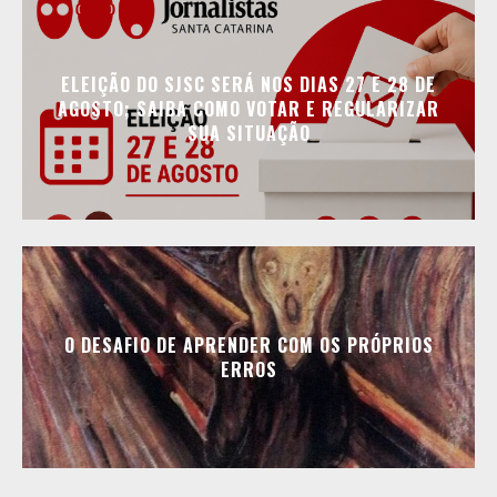
ELEIÇÃO DO SJSC SERÁ NOS DIAS 27 E 28 DE
AGOSTO; SAIBA COMO VOTAR E REGULARIZAR
SUA SITUAÇÃO
O DESAFIO DE APRENDER COM OS PRÓPRIOS
ERROS