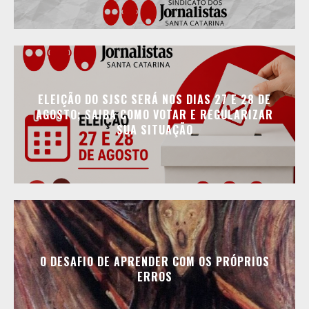
ELEIÇÃO DO SJSC SERÁ NOS DIAS 27 E 28 DE
AGOSTO; SAIBA COMO VOTAR E REGULARIZAR
SUA SITUAÇÃO
O DESAFIO DE APRENDER COM OS PRÓPRIOS
ERROS