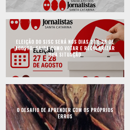
ELEIÇÃO DO SJSC SERÁ NOS DIAS 27 E 28 DE
AGOSTO; SAIBA COMO VOTAR E REGULARIZAR
SUA SITUAÇÃO
O DESAFIO DE APRENDER COM OS PRÓPRIOS
ERROS