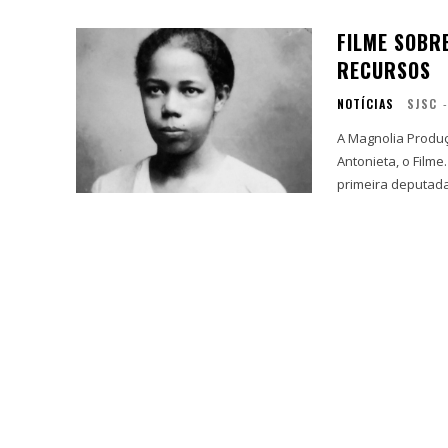
FILME SOBR
RECURSOS
NOTÍCIAS
SJSC
-
A Magnolia Produç
Antonieta, o Filme
primeira deputada