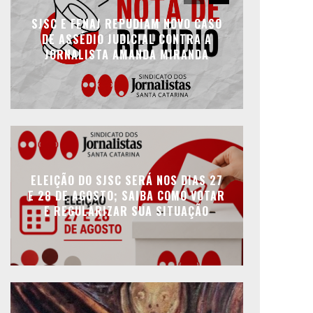
SJSC E FENAJ REPUDIAM NOVO CASO
DE ASSÉDIO JUDICIAL CONTRA A
JORNALISTA AMANDA MIRANDA
ELEIÇÃO DO SJSC SERÁ NOS DIAS 27
E 28 DE AGOSTO; SAIBA COMO VOTAR
E REGULARIZAR SUA SITUAÇÃO