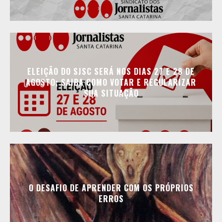
ELEIÇÃO DO SJSC SERÁ NOS DIAS 27 E 28 DE
AGOSTO; SAIBA COMO VOTAR E REGULARIZAR
SUA SITUAÇÃO
O DESAFIO DE APRENDER COM OS PRÓPRIOS
ERROS