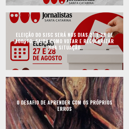
ELEIÇÃO DO SJSC SERÁ NOS DIAS 27 E 28 DE
AGOSTO; SAIBA COMO VOTAR E REGULARIZAR
SUA SITUAÇÃO
O DESAFIO DE APRENDER COM OS PRÓPRIOS
ERROS