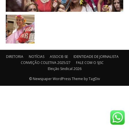
DIRETORIA
NOTÍCIAS
ASSOCIE-SE
IDENTIDADE DE JORNALISTA
CONVEÇÃO COLETIVA 2025/27
FALE COM O SJSC
Eleição Sindical 2026
© Newspaper WordPress Theme by TagDiv