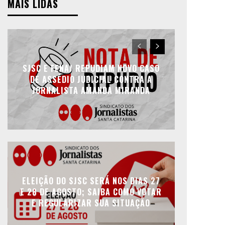
MAIS LIDAS
SJSC E FENAJ REPUDIAM NOVO CASO
DE ASSÉDIO JUDICIAL CONTRA A
JORNALISTA AMANDA MIRANDA
ELEIÇÃO DO SJSC SERÁ NOS DIAS 27
E 28 DE AGOSTO; SAIBA COMO VOTAR
E REGULARIZAR SUA SITUAÇÃO