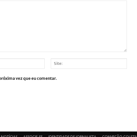
Site:
 próxima vez que eu comentar.
NOTÍCIAS
ASSOCIE-SE
IDENTIDADE DE JORNALISTA
CONVEÇÃO COLETIV