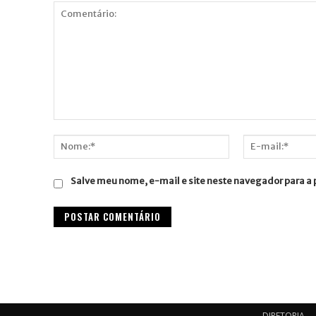
Comentário:
Nome:*
E-
mail:*
Salve meu nome, e-mail e site neste navegador para a
DIRETORIA