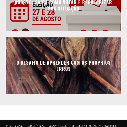
AGOSTO; SAIBA COMO VOTAR E REGULARIZAR
SUA SITUAÇÃO
O DESAFIO DE APRENDER COM OS PRÓPRIOS
ERROS
DIRETORIA
NOTÍCIAS
ASSOCIE-SE
IDENTIDADE DE JORNALISTA