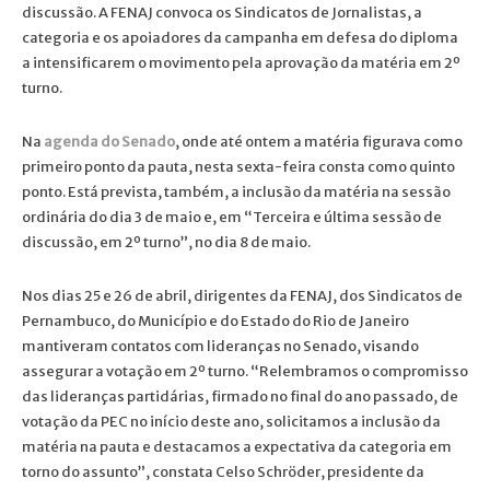
discussão. A FENAJ convoca os Sindicatos de Jornalistas, a
categoria e os apoiadores da campanha em defesa do diploma
a intensificarem o movimento pela aprovação da matéria em 2º
turno.
Na
agenda do Senado
, onde até ontem a matéria figurava como
primeiro ponto da pauta, nesta sexta-feira consta como quinto
ponto. Está prevista, também, a inclusão da matéria na sessão
ordinária do dia 3 de maio e, em “Terceira e última sessão de
discussão, em 2º turno”, no dia 8 de maio.
Nos dias 25 e 26 de abril, dirigentes da FENAJ, dos Sindicatos de
Pernambuco, do Município e do Estado do Rio de Janeiro
mantiveram contatos com lideranças no Senado, visando
assegurar a votação em 2º turno. “Relembramos o compromisso
das lideranças partidárias, firmado no final do ano passado, de
votação da PEC no início deste ano, solicitamos a inclusão da
matéria na pauta e destacamos a expectativa da categoria em
torno do assunto”, constata Celso Schröder, presidente da