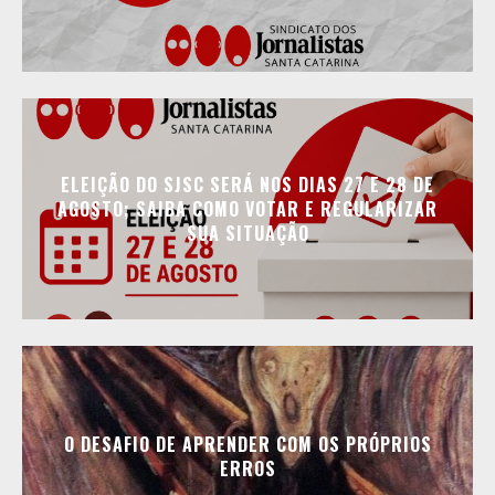
ELEIÇÃO DO SJSC SERÁ NOS DIAS 27 E 28 DE
AGOSTO; SAIBA COMO VOTAR E REGULARIZAR
SUA SITUAÇÃO
O DESAFIO DE APRENDER COM OS PRÓPRIOS
ERROS