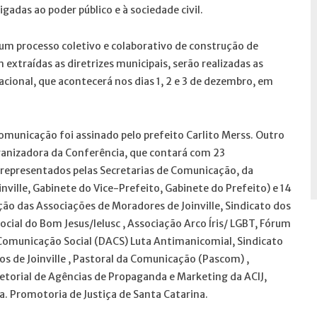
adas ao poder público e à sociedade civil.
um processo coletivo e colaborativo de construção de
 extraídas as diretrizes municipais, serão realizadas as
cional, que acontecerá nos dias 1, 2 e 3 de dezembro, em
omunicação foi assinado pelo prefeito Carlito Merss. Outro
rganizadora da Conferência, que contará com 23
o representados pelas Secretarias de Comunicação, da
inville, Gabinete do Vice-Prefeito, Gabinete do Prefeito) e 14
ação das Associações de Moradores de Joinville, Sindicato dos
cial do Bom Jesus/Ielusc , Associação Arco Íris/ LGBT, Fórum
 Comunicação Social (DACS) Luta Antimanicomial, Sindicato
os de Joinville , Pastoral da Comunicação (Pascom) ,
etorial de Agências de Propaganda e Marketing da ACIJ,
 Promotoria de Justiça de Santa Catarina.