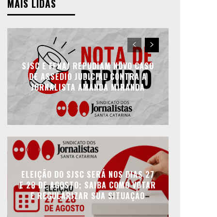
MAIS LIDAS
SJSC E FENAJ REPUDIAM NOVO CASO
DE ASSÉDIO JUDICIAL CONTRA A
JORNALISTA AMANDA MIRANDA
ELEIÇÃO DO SJSC SERÁ NOS DIAS 27
E 28 DE AGOSTO; SAIBA COMO VOTAR
E REGULARIZAR SUA SITUAÇÃO