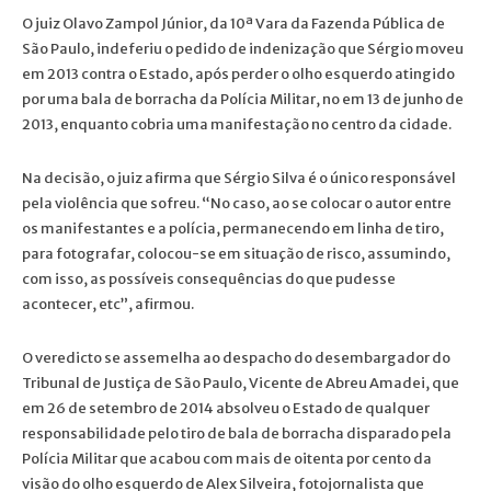
O juiz Olavo Zampol Júnior, da 10ª Vara da Fazenda Pública de
São Paulo, indeferiu o pedido de indenização que Sérgio moveu
em 2013 contra o Estado, após perder o olho esquerdo atingido
por uma bala de borracha da Polícia Militar, no em 13 de junho de
2013, enquanto cobria uma manifestação no centro da cidade.
Na decisão, o juiz afirma que Sérgio Silva é o único responsável
pela violência que sofreu. “No caso, ao se colocar o autor entre
os manifestantes e a polícia, permanecendo em linha de tiro,
para fotografar, colocou-se em situação de risco, assumindo,
com isso, as possíveis consequências do que pudesse
acontecer, etc”, afirmou.
O veredicto se assemelha ao despacho do desembargador do
Tribunal de Justiça de São Paulo, Vicente de Abreu Amadei, que
em 26 de setembro de 2014 absolveu o Estado de qualquer
responsabilidade pelo tiro de bala de borracha disparado pela
Polícia Militar que acabou com mais de oitenta por cento da
visão do olho esquerdo de Alex Silveira, fotojornalista que