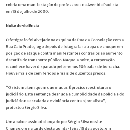
cobria uma manifestação de professores na Avenida Paulista
em 18 de julho de 2000.
Noite de violência
O fotógrafo foi alvejado na esquina da Rua da Consolação com a
Rua Caio Prado, logo depois de fotografar a tropa de choque em
posição de ataque contra manifestantes contrários ao aumento
da tarifa de transporte público. Naquela noite, a corporação
reconhece haver disparado pelo menos 506 balas de borracha.
Houve mais de cem feridos e mais de duzentos presos.
“O sistema tem quem que mudar. É preciso reestruturar o
judiciário. Esta sentença desnuda a cumplicidade da polícia e do
judiciário na escalada de violência contra o jornalista”,
protestou Sérgio Silva.
Um abaixo-assinado lançado por Sérgio Silva no site
Change.org na tarde desta quinta-feira, 18 de agosto, em