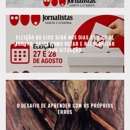
ELEIÇÃO DO SJSC SERÁ NOS DIAS 27 E 28 DE
AGOSTO; SAIBA COMO VOTAR E REGULARIZAR
SUA SITUAÇÃO
O DESAFIO DE APRENDER COM OS PRÓPRIOS
ERROS