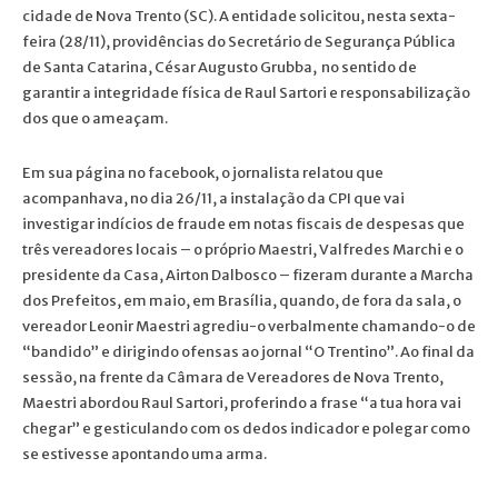
cidade de Nova Trento (SC). A entidade solicitou, nesta sexta-
feira (28/11), providências do Secretário de Segurança Pública
de Santa Catarina, César Augusto Grubba, no sentido de
garantir a integridade física de Raul Sartori e responsabilização
dos que o ameaçam.
Em sua página no facebook, o jornalista relatou que
acompanhava, no dia 26/11, a instalação da CPI que vai
investigar indícios de fraude em notas fiscais de despesas que
três vereadores locais – o próprio Maestri, Valfredes Marchi e o
presidente da Casa, Airton Dalbosco – fizeram durante a Marcha
dos Prefeitos, em maio, em Brasília, quando, de fora da sala, o
vereador Leonir Maestri agrediu-o verbalmente chamando-o de
“bandido” e dirigindo ofensas ao jornal “O Trentino”. Ao final da
sessão, na frente da Câmara de Vereadores de Nova Trento,
Maestri abordou Raul Sartori, proferindo a frase “a tua hora vai
chegar” e gesticulando com os dedos indicador e polegar como
se estivesse apontando uma arma.