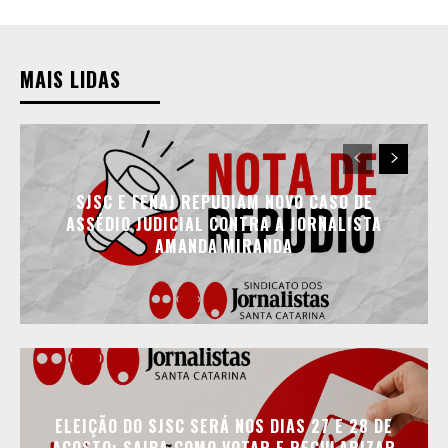
MAIS LIDAS
SJSC E FENAJ REPUDIAM NOVO CASO DE
ASSÉDIO JUDICIAL CONTRA A JORNALISTA
AMANDA MIRANDA
ELEIÇÃO DO SJSC SERÁ NOS DIAS 27 E 28 DE
AGOSTO; SAIBA COMO VOTAR E REGULARIZAR