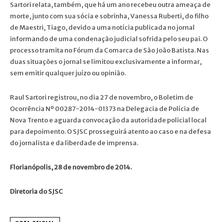
Sartori relata, também, que há um ano recebeu outra ameaça de
morte, junto com sua sócia e sobrinha, Vanessa Ruberti, do filho
de Maestri, Tiago, devido a uma notícia publicada no jornal
informando de uma condenação judicial sofrida pelo seu pai. O
processo tramita no Fórum da Comarca de São João Batista. Nas
duas situações o jornal se limitou exclusivamente a informar,
sem emitir qualquer juízo ou opinião.
Raul Sartori registrou, no dia 27 de novembro, o Boletim de
Ocorrência Nº 00287-2014-01373 na Delegacia de Polícia de
Nova Trento e aguarda convocação da autoridade policial local
para depoimento. O SJSC prosseguirá atento ao caso e na defesa
do jornalista e da liberdade de imprensa.
Florianópolis, 28 de novembro de 2014.
Diretoria do SJSC