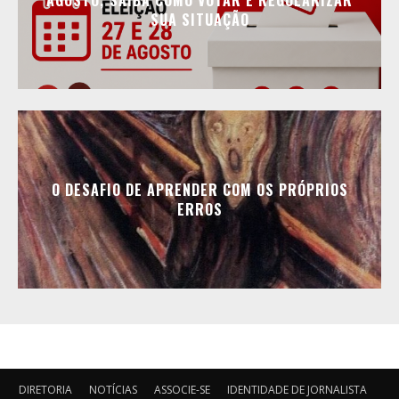
SUA SITUAÇÃO
O DESAFIO DE APRENDER COM OS PRÓPRIOS
ERROS
DIRETORIA
NOTÍCIAS
ASSOCIE-SE
IDENTIDADE DE JORNALISTA