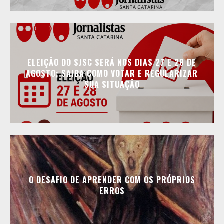
ELEIÇÃO DO SJSC SERÁ NOS DIAS 27 E 28 DE
AGOSTO; SAIBA COMO VOTAR E REGULARIZAR
SUA SITUAÇÃO
O DESAFIO DE APRENDER COM OS PRÓPRIOS
ERROS