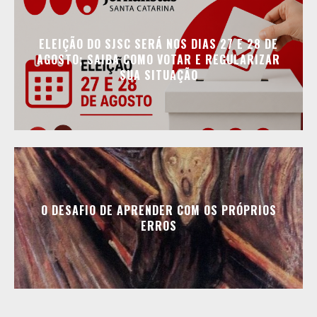
ELEIÇÃO DO SJSC SERÁ NOS DIAS 27 E 28 DE
AGOSTO; SAIBA COMO VOTAR E REGULARIZAR
SUA SITUAÇÃO
O DESAFIO DE APRENDER COM OS PRÓPRIOS
ERROS