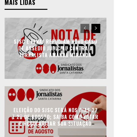
MAIS LIDAS
SJSC E FENAJ REPUDIAM NOVO CASO
DE ASSÉDIO JUDICIAL CONTRA A
JORNALISTA AMANDA MIRANDA
ELEIÇÃO DO SJSC SERÁ NOS DIAS 27
E 28 DE AGOSTO; SAIBA COMO VOTAR
E REGULARIZAR SUA SITUAÇÃO