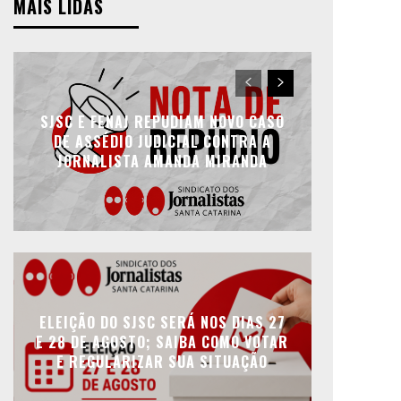
MAIS LIDAS
SJSC E FENAJ REPUDIAM NOVO CASO
DE ASSÉDIO JUDICIAL CONTRA A
JORNALISTA AMANDA MIRANDA
ELEIÇÃO DO SJSC SERÁ NOS DIAS 27
E 28 DE AGOSTO; SAIBA COMO VOTAR
E REGULARIZAR SUA SITUAÇÃO