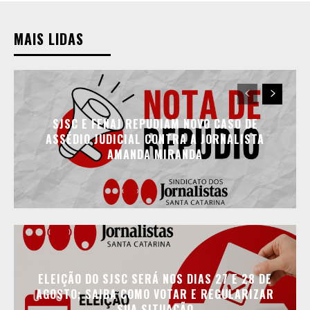
MAIS LIDAS
SJSC E FENAJ REPUDIAM NOVO CASO DE
ASSÉDIO JUDICIAL CONTRA A JORNALISTA
AMANDA MIRANDA
ELEIÇÃO DO SJSC SERÁ NOS DIAS 27 E 28 DE
AGOSTO; SAIBA COMO VOTAR E REGULARIZAR
SUA SITUAÇÃO