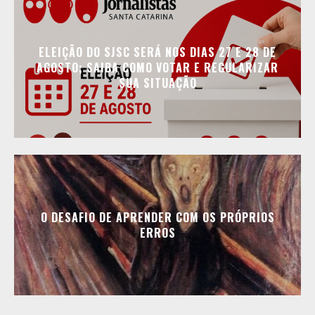
ELEIÇÃO DO SJSC SERÁ NOS DIAS 27 E 28 DE
AGOSTO; SAIBA COMO VOTAR E REGULARIZAR
SUA SITUAÇÃO
O DESAFIO DE APRENDER COM OS PRÓPRIOS
ERROS