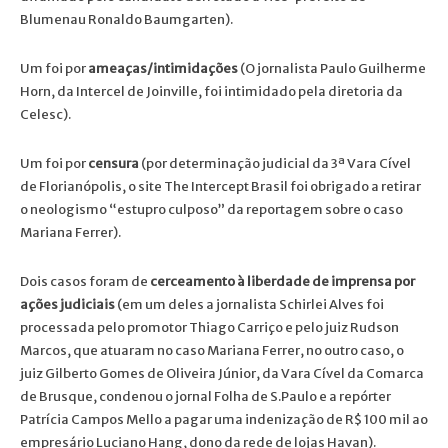
Blumenau Ronaldo Baumgarten).
Um foi por
ameaças/intimidações
(O jornalista Paulo Guilherme
Horn, da Intercel de Joinville, foi intimidado pela diretoria da
Celesc).
Um foi por
censura
(por determinação judicial da 3ª Vara Cível
de Florianópolis, o site The Intercept Brasil foi obrigado a retirar
o neologismo “estupro culposo” da reportagem sobre o caso
Mariana Ferrer).
Dois casos foram de
cerceamento à liberdade de imprensa por
ações judiciais
(em um deles a jornalista Schirlei Alves foi
processada pelo promotor Thiago Carriço e pelo juiz Rudson
Marcos, que atuaram no caso Mariana Ferrer, no outro caso, o
juiz Gilberto Gomes de Oliveira Júnior, da Vara Cível da Comarca
de Brusque, condenou o jornal Folha de S.Paulo e a repórter
Patrícia Campos Mello a pagar uma indenização de R$ 100 mil ao
empresário Luciano Hang, dono da rede de lojas Havan).