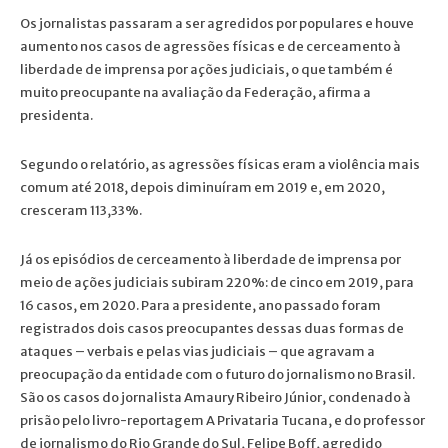
Os jornalistas passaram a ser agredidos por populares e houve
aumento nos casos de agressões físicas e de cerceamento à
liberdade de imprensa por ações judiciais, o que também é
muito preocupante na avaliação da Federação, afirma a
presidenta.
Segundo o relatório, as agressões físicas eram a violência mais
comum até 2018, depois diminuíram em 2019 e, em 2020,
cresceram 113,33%.
Já os episódios de cerceamento à liberdade de imprensa por
meio de ações judiciais subiram 220%: de cinco em 2019, para
16 casos, em 2020. Para a presidente, ano passado foram
registrados dois casos preocupantes dessas duas formas de
ataques – verbais e pelas vias judiciais – que agravam a
preocupação da entidade com o futuro do jornalismo no Brasil.
São os casos do jornalista Amaury Ribeiro Júnior, condenado à
prisão pelo livro-reportagem A Privataria Tucana, e do professor
de jornalismo do Rio Grande do Sul, Felipe Boff, agredido