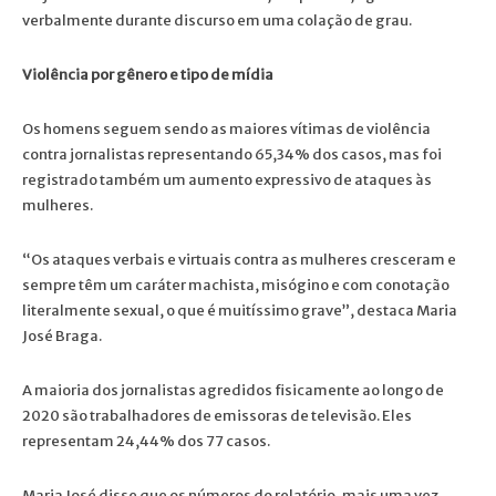
verbalmente durante discurso em uma colação de grau.
Violência por gênero e tipo de mídia
Os homens seguem sendo as maiores vítimas de violência
contra jornalistas representando 65,34% dos casos, mas foi
registrado também um aumento expressivo de ataques às
mulheres.
“Os ataques verbais e virtuais contra as mulheres cresceram e
sempre têm um caráter machista, misógino e com conotação
literalmente sexual, o que é muitíssimo grave”, destaca Maria
José Braga.
A maioria dos jornalistas agredidos fisicamente ao longo de
2020 são trabalhadores de emissoras de televisão. Eles
representam 24,44% dos 77 casos.
Maria José disse que os números do relatório, mais uma vez,