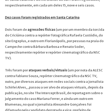
respectivamente, em cada um deles 15, nove e seis casos.
Dez casos foram registrados em Santa Catarina
Dois foram de
agressões físicas
(um por um membro da torcida
do Criciúma contra a repórter fotográfica Rafaela Custódio, do
site Engeplus, e outro em Florianópolis, por pessoas na praia do
Campeche contra Bárbara Barbosa e Renato Soder,
respectivamente repórter e repórter cinematográfico da NSC
TV).
Três foram por
ataques verbais/virtuais
(um por nota da ALESC
contra Fabiano Souza, repórter cinematográfico da NSC TV,
outro, por diversos ataques em redes sociais contra a jornalista
Schirlei Alves, , passou a ser alvo de ataques virtuais, depois da
publicação, no site The Intercept Brasil, de reportagem sobre o
julgamento do caso Mariana Ferrer, e ainda um outro em
Blumenau, no qual o jornalista Alexandre Gonçalves foi
difamado pelo candidato derrotado a vice-prefeito de