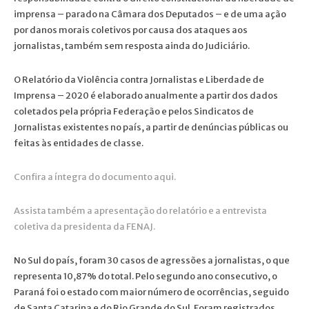
imprensa – parado na Câmara dos Deputados – e de uma ação
por danos morais coletivos por causa dos ataques aos
jornalistas, também sem resposta ainda do Judiciário.
O Relatório da Violência contra Jornalistas e Liberdade de
Imprensa – 2020 é elaborado anualmente a partir dos dados
coletados pela própria Federação e pelos Sindicatos de
Jornalistas existentes no país, a partir de denúncias públicas ou
feitas às entidades de classe.
Confira a íntegra do documento aqui.
Assista também a apresentação do relatório e a entrevista
coletiva da presidenta da FENAJ.
No Sul do país, foram 30 casos de agressões a jornalistas, o que
representa 10,87% do total. Pelo segundo ano consecutivo, o
Paraná foi o estado com maior número de ocorrências, seguido
de Santa Catarina e do Rio Grande do Sul. Foram registrados,