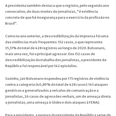
A presidenta também destaca que o registro, pelo segundo ano
consecutivo, de duas mortes de jornalistas, “é evidência
concreta de que há insegurança para o exercício da profissão no
Brasil”.
Como no ano anterior, a descredibilização da imprensa foi uma
das violências mais frequentes: 152 casos, o que representa
35,51% do total de 428 registros ao longo de 2020. Bolsonaro,
mais uma vez, foi o principal agressor. Dos 152 casos de
descredibilização do trabalho dos jornalistas, o presidente da
República foi responsável por 142 episódios.
Sozinho, Jair Bolsonaro respondeu por 175 registros de violência
contra a categoria (40,89% do total de 428 casos): 145 ataques
genéricos e generalizados a veículos de comunicação e a
jornalistas, 26 casos de agressões verbais, um de ameaça direta
a jornalistas, uma ameaça à Globo e dois ataques à FENAJ.
Para a presidenta, a postura do presidente da República serve de