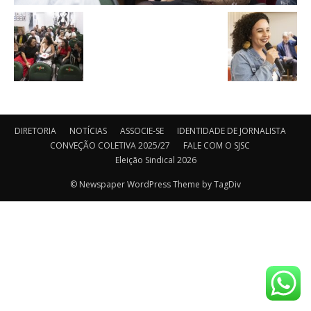
DIRETORIA
NOTÍCIAS
ASSOCIE-SE
IDENTIDADE DE JORNALISTA
CONVEÇÃO COLETIVA 2025/27
FALE COM O SJSC
Eleição Sindical 2026
© Newspaper WordPress Theme by TagDiv