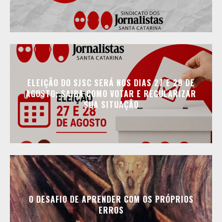
ELEIÇÃO DO SJSC SERÁ NOS DIAS 27 E 28 DE
AGOSTO; SAIBA COMO VOTAR E REGULARIZAR
SUA SITUAÇÃO
O DESAFIO DE APRENDER COM OS PRÓPRIOS
ERROS