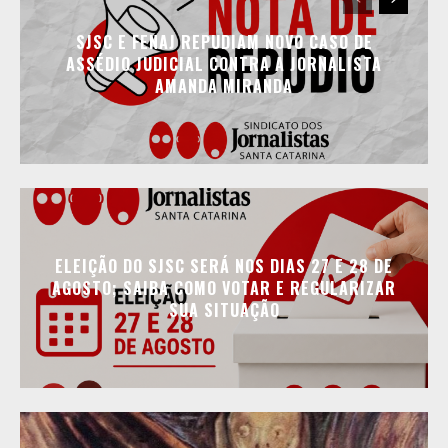
SJSC E FENAJ REPUDIAM NOVO CASO DE
ASSÉDIO JUDICIAL CONTRA A JORNALISTA
AMANDA MIRANDA
ELEIÇÃO DO SJSC SERÁ NOS DIAS 27 E 28 DE
AGOSTO; SAIBA COMO VOTAR E REGULARIZAR
SUA SITUAÇÃO