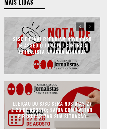
MAIS LIDAS
SJSC E FENAJ REPUDIAM NOVO CASO
DE ASSÉDIO JUDICIAL CONTRA A
JORNALISTA AMANDA MIRANDA
ELEIÇÃO DO SJSC SERÁ NOS DIAS 27
E 28 DE AGOSTO; SAIBA COMO VOTAR
E REGULARIZAR SUA SITUAÇÃO