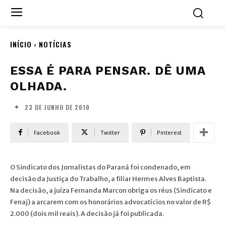
INÍCIO
NOTÍCIAS
ESSA É PARA PENSAR. DÊ UMA
OLHADA.
23 DE JUNHO DE 2010
Facebook
Twitter
Pinterest
O Sindicato dos Jornalistas do Paraná foi condenado, em
decisão da Justiça do Trabalho, a filiar Hermes Alves Baptista.
Na decisão, a juíza Fernanda Marcon obriga os réus (Sindicato e
Fenaj) a arcarem com os honorários advocatícios no valor de R$
2.000 (dois mil reais). A decisão já foi publicada.