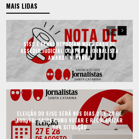
MAIS LIDAS
SJSC E FENAJ REPUDIAM NOVO CASO DE
ASSÉDIO JUDICIAL CONTRA A JORNALISTA
AMANDA MIRANDA
ELEIÇÃO DO SJSC SERÁ NOS DIAS 27 E 28 DE
AGOSTO; SAIBA COMO VOTAR E REGULARIZAR
SUA SITUAÇÃO