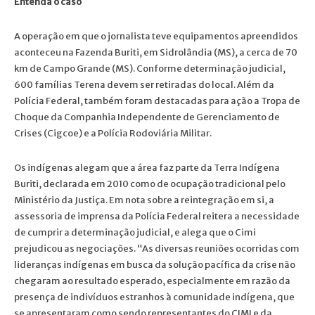
Entenda o caso
A operação em que o jornalista teve equipamentos apreendidos
aconteceu na Fazenda Buriti, em Sidrolândia (MS), a cerca de 70
km de Campo Grande (MS). Conforme determinação judicial,
600 famílias Terena devem ser retiradas do local. Além da
Polícia Federal, também foram destacadas para ação a Tropa de
Choque da Companhia Independente de Gerenciamento de
Crises (Cigcoe) e a Polícia Rodoviária Militar.
Os indígenas alegam que a área faz parte da Terra Indígena
Buriti, declarada em 2010 como de ocupação tradicional pelo
Ministério da Justiça. Em nota sobre a reintegração em si, a
assessoria de imprensa da Polícia Federal reitera a necessidade
de cumprir a determinação judicial, e alega que o Cimi
prejudicou as negociações. “As diversas reuniões ocorridas com
lideranças indígenas em busca da solução pacífica da crise não
chegaram ao resultado esperado, especialmente em razão da
presença de indivíduos estranhos à comunidade indígena, que
se apresentaram como sendo representantes do CIMI e da