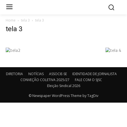
Home
tela 3
tela 3
tela 3
DIRETORIA
NOTÍCIAS
ASSOCIE-SE
IDENTIDADE DE JORNALISTA
CONVEÇÃO COLETIVA 2025/27
FALE COM O SJSC
Eleição Sindical 2026
© Newspaper WordPress Theme by TagDiv