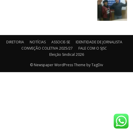
DIRETORIA
NOTÍCIAS
ASSOCIE-SE
IDENTIDADE DE JORNALISTA
CONVEÇÃO COLETIVA 2025/27
FALE COM O SJSC
Eleição Sindical 2026
© Newspaper WordPress Theme by TagDiv