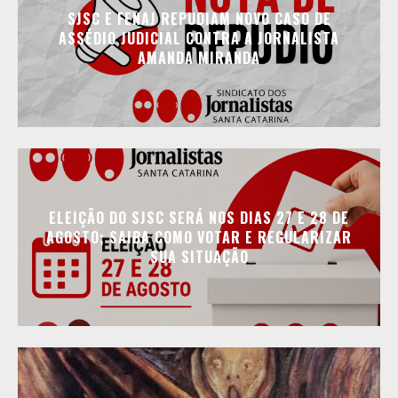
SJSC E FENAJ REPUDIAM NOVO CASO DE
ASSÉDIO JUDICIAL CONTRA A JORNALISTA
AMANDA MIRANDA
ELEIÇÃO DO SJSC SERÁ NOS DIAS 27 E 28 DE
AGOSTO; SAIBA COMO VOTAR E REGULARIZAR
SUA SITUAÇÃO