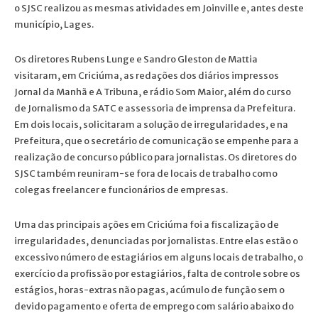
o SJSC realizou as mesmas atividades em Joinville e, antes deste
município, Lages.
Os diretores Rubens Lunge e Sandro Gleston de Mattia
visitaram, em Criciúma, as redações dos diários impressos
Jornal da Manhã e A Tribuna, e rádio Som Maior, além do curso
de Jornalismo da SATC e assessoria de imprensa da Prefeitura.
Em dois locais, solicitaram a solução de irregularidades, e na
Prefeitura, que o secretário de comunicação se empenhe para a
realização de concurso público para jornalistas. Os diretores do
SJSC também reuniram-se fora de locais de trabalho como
colegas freelancer e funcionários de empresas.
Uma das principais ações em Criciúma foi a fiscalização de
irregularidades, denunciadas por jornalistas. Entre elas estão o
excessivo número de estagiários em alguns locais de trabalho, o
exercício da profissão por estagiários, falta de controle sobre os
estágios, horas-extras não pagas, acúmulo de função sem o
devido pagamento e oferta de emprego com salário abaixo do