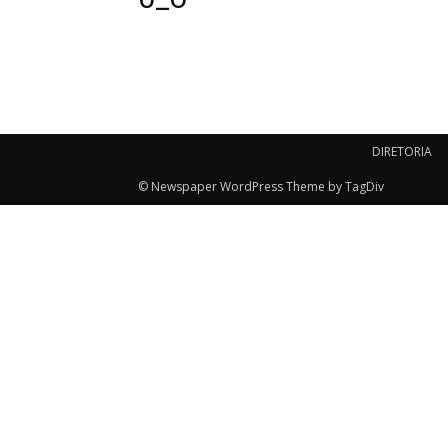
DIRETORIA
© Newspaper WordPress Theme by TagDiv