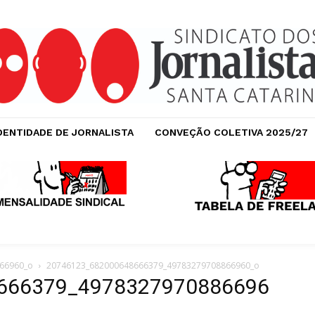
DENTIDADE DE JORNALISTA
CONVEÇÃO COLETIVA 2025/27
66960_o
20746123_682000648666379_49783279708866960_o
666379_4978327970886696