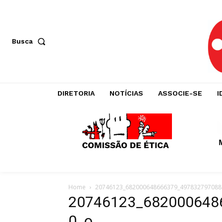
Busca
DIRETORIA
NOTÍCIAS
ASSOCIE-SE
I
Home
20746123_682000648666379_497832797088
20746123_682000648
0_o